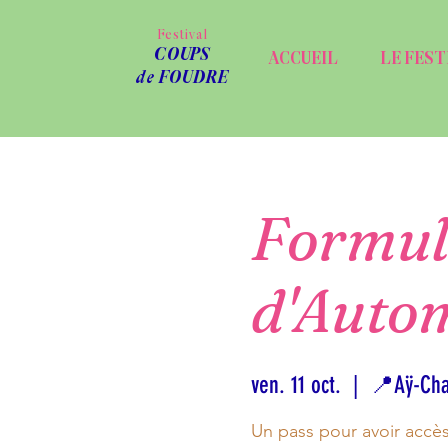
Festival
COUPS
ACCUEIL
LE FEST
de FOUDRE
Formul
d'Auto
ven. 11 oct.
  |  
📍Aÿ-Cha
Un pass pour avoir accè