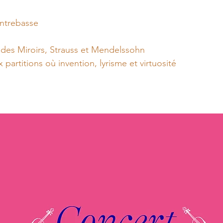
ontrebasse
 des Miroirs, Strauss et Mendelssohn
 partitions où invention, lyrisme et virtuosité