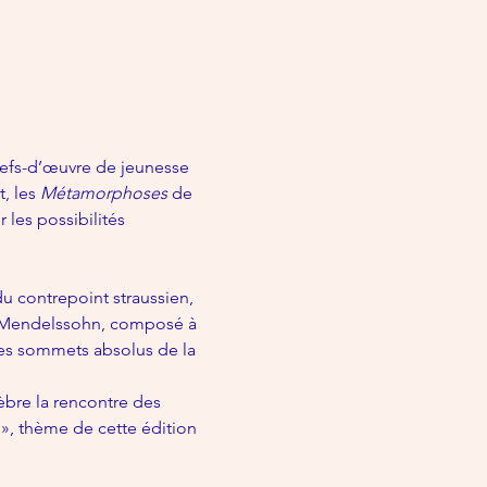
hefs-d’œuvre de jeunesse 
, les 
Métamorphoses
 de 
les possibilités 
du contrepoint straussien, 
 Mendelssohn, composé à 
des sommets absolus de la 
èbre la rencontre des 
s », thème de cette édition 