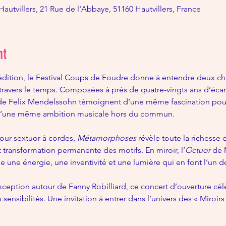
autvillers, 21 Rue de l'Abbaye, 51160 Hautvillers, France
nt
 édition, le Festival Coups de Foudre donne à entendre deux c
travers le temps. Composées à près de quatre-vingts ans d’écart
de Felix Mendelssohn témoignent d’une même fascination pour 
 d’une même ambition musicale hors du commun.
our sextuor à cordes, 
Métamorphoses
 révèle toute la richesse 
 transformation permanente des motifs. En miroir, l’
Octuor
 de
e une énergie, une inventivité et une lumière qui en font l’un 
xception autour de Fanny Robilliard, ce concert d’ouverture cél
sensibilités. Une invitation à entrer dans l’univers des « Miroir