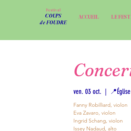
Festival
COUPS
ACCUEIL
LE FEST
de FOUDRE
Concert
ven. 03 oct.
  |  
📍Église
Fanny Robilliard, violon
Eva Zavaro, violon
Ingrid Schang, violon
Issey Nadaud, alto